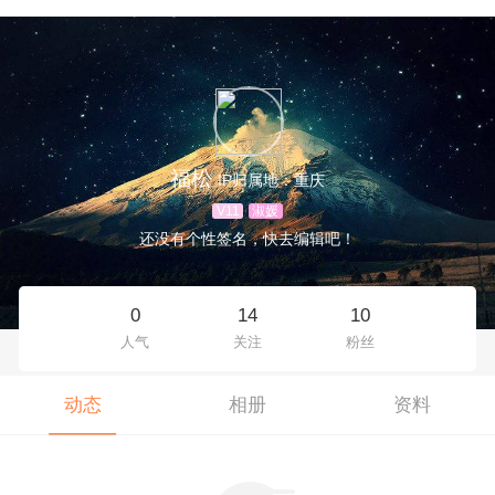
福松
IP归属地：重庆
V11
淑媛
还没有个性签名，快去编辑吧！
0
14
10
人气
关注
粉丝
动态
相册
资料