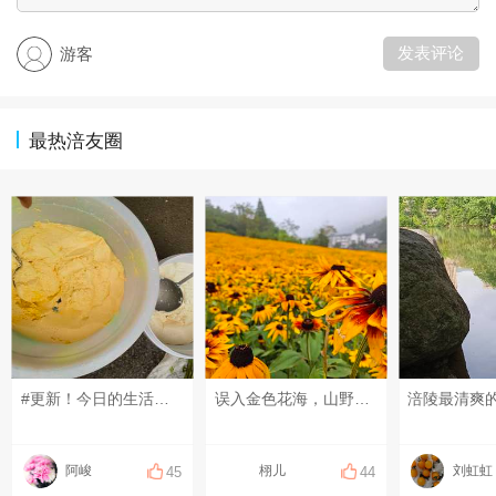
发表评论
游客
最热涪友圈
#更新！今日的生活花絮#乡场的苞谷粑
误入金色花海，山野之间，花开正好。 #【美丽田园有奖活动】三伏天 清爽一夏# #享受当夏#
涪陵最清爽
阿峻
栩儿
刘虹虹
45
44