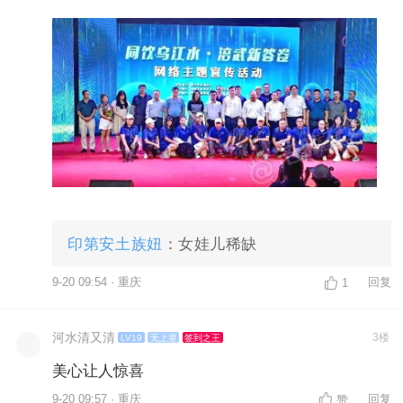
印第安土族妞
：女娃儿稀缺
9-20 09:54 · 重庆
回复
1
河水清又清
3楼
LV19
无上皇
签到之王
美心让人惊喜
9-20 09:57 · 重庆
回复
赞