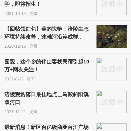
学，即将招生！
2021-10-14
灵哥
【回帖领红包】美的惊艳！涪陵生态
环境持续改善，涞滩河沿岸成群..
2020-12-16
灵哥
围观，这个乡的伴山客栈民宿引起10
万+网友关注！
2022-6-13
灵哥
涪陵观赏落日最佳地点＿马鞍斜阳溪
双河口
2021-11-21
灵哥
最新消息！新区百亿级商圈百汇广场